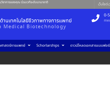
านวิชาการของคุณ ร่วมเวทีระดับนานาชาติ
เว็บไซต์เว
d by Center of Excellence in Medical
 University
0-
 for Globalization of Chinese
างด้านเทคโนโลยีชีวภาพทางการแพทย์
med
in Medical Biotechnology
ยาศาสตร์การแพทย์
Schorlarships
ดาวน์โหลดเอกสารแบบฟอร์