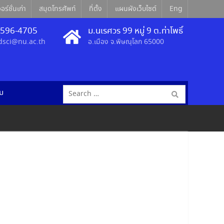
อร์ชั่นเก่า
สมุดโทรศัพท์
ที่ตั้ง
แผนผังเว็บไซต์
Eng
5596-4705
ม.นเรศวร 99 หมู่ 9 ต.ท่าโพธิ์
sci@nu.ac.th
อ.เมือง จ.พิษณุโลก 65000
Search
ม
for: