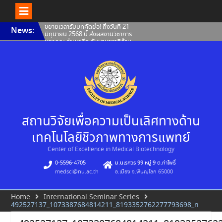
Skip
ขยายเวลารับบทคัดย่อ! ถึงวันที่ 21
News:
to
มิถุนายน 2568 นี้ ส่งผลงานวิชาการ
content
ของคุณ ร่วมเวทีระดับนานาชาติด้าน
สมุนไพรและการแพทย์แผนจีน–
ไทย
Invitation to attend special
lecture Jointly organized by
Center of Excellence in
Medical Biotechnology,
Faculty of Medical Science,
Naresuan University
ขยายเวลารับผลงาน The 21st
Meeting of the Consortium
สถานวิจัยเพื่อความเป็นเลิศทางด้าน
for Globalization of Chinese
Medicine (CGCM 2025)
เทคโนโลยีชีวภาพทางการแพทย์
Center of Excellence in Medical Biotechnology
0-5596-4705
ม.นเรศวร 99 หมู่ 9 ต.ท่าโพธิ์
medsci@nu.ac.th
อ.เมือง จ.พิษณุโลก 65000
Home
International Seminar Series
492527137_1073387684814211_8193352762277793698_n