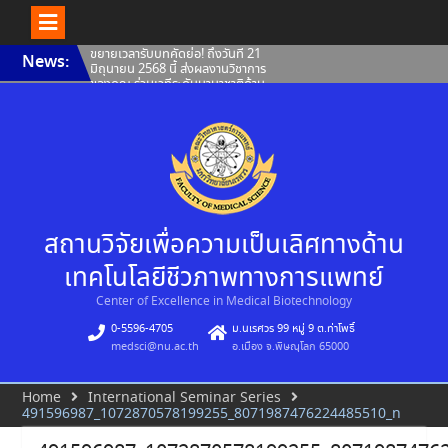
Skip
ขยายเวลารับบทคัดย่อ! ถึงวันที่ 21
News:
to
มิถุนายน 2568 นี้ ส่งผลงานวิชาการ
content
ของคุณ ร่วมเวทีระดับนานาชาติด้าน
สมุนไพรและการแพทย์แผนจีน–
ไทย
Invitation to attend special
lecture Jointly organized by
Center of Excellence in
Medical Biotechnology,
Faculty of Medical Science,
Naresuan University
ขยายเวลารับผลงาน The 21st
Meeting of the Consortium
สถานวิจัยเพื่อความเป็นเลิศทางด้าน
for Globalization of Chinese
Medicine (CGCM 2025)
เทคโนโลยีชีวภาพทางการแพทย์
Center of Excellence in Medical Biotechnology
0-5596-4705
ม.นเรศวร 99 หมู่ 9 ต.ท่าโพธิ์
medsci@nu.ac.th
อ.เมือง จ.พิษณุโลก 65000
Home
International Seminar Series
491596987_1072870578199255_8071987476224485510_n